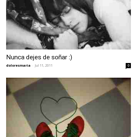
Nunca dejes de soñar :)
doloresmaria
-
Jul 11, 2011
0