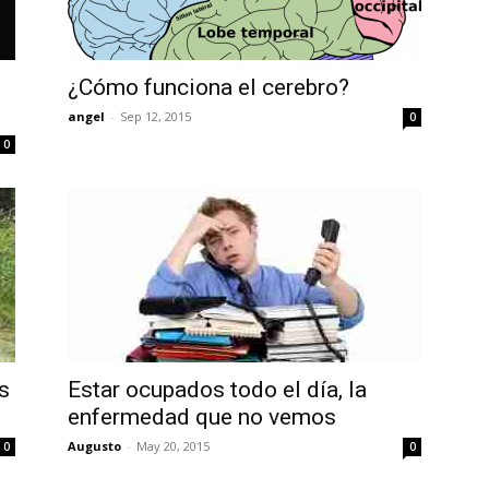
¿Cómo funciona el cerebro?
angel
-
Sep 12, 2015
0
0
s
Estar ocupados todo el día, la
enfermedad que no vemos
Augusto
-
May 20, 2015
0
0