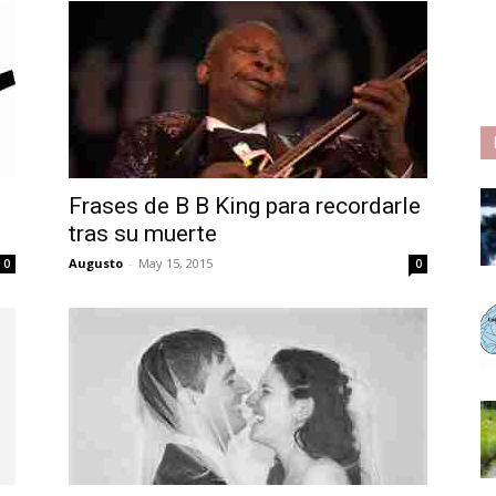
Frases de B B King para recordarle
tras su muerte
Augusto
-
May 15, 2015
0
0