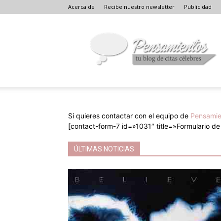
Acerca de
Recibe nuestro newsletter
Publicidad
Pensamientos
de
amor,
frases
célebres,
poesía,
literatura,
cine
y
Si quieres contactar con el equipo de
Pensamie
recuerdos
[contact-form-7 id=»1031″ title=»Formulario de
ÚLTIMAS NOTICIAS