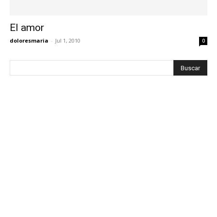
El amor
doloresmaria
-
Jul 1, 2010
0