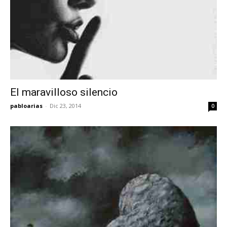
El maravilloso silencio
pabloarias
-
Dic 23, 2014
0