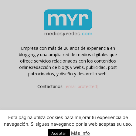
Empresa con más de 20 años de experiencia en
blogging y una amplia red de medios digitales que
ofrece servicios relacionados con los contenidos
online:redacción de blogs y webs, publicidad, post
patrocinados, y diseño y desarrollo web.
Contáctanos:
[email protected]
Esta página utiliza cookies para mejorar tu experiencia de
Aviso legal
Política de privacidad y cookies
navegación. Si sigues navegando por la web aceptas su uso.
© © Contenidos bajo licencia Creative Commons (CC) 1995-2018
Más info
Aceptar
Medios y Redes online. Otros contenidos se cita fuente.