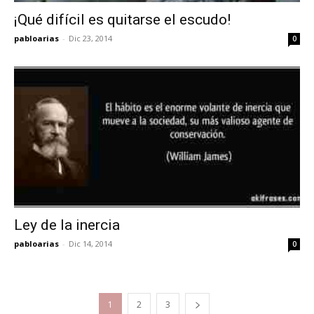
¡Qué difícil es quitarse el escudo!
pabloarias
-
Dic 23, 2014
0
Ley de la inercia
pabloarias
-
Dic 14, 2014
0
1
2
3